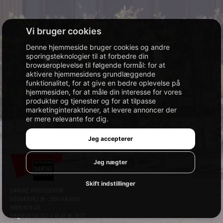
Denne hjemmeside bruger cookies og andre
sporingsteknologier til at forbedre din
browseroplevelse til følgende formål:
for at
aktivere hjemmesidens grundlæggende
funktionalitet
,
for at give en bedre oplevelse på
hjemmesiden
,
for at måle din interesse for vores
produkter og tjenester og for at tilpasse
marketinginteraktioner
,
at levere annoncer der
er mere relevante for dig
.
Jeg accepterer
Jeg nægter
Skift indstillinger
DANSKE BYGGECENTRE
EGEBÆKVEJ 98 - 2850 NÆRUM
WWW.BDB.DK
DB@BDB.DK
TLF. + 45 45 80 78 77